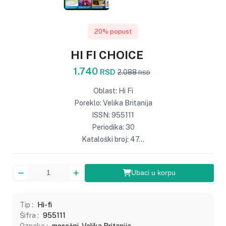
20% popust
HI FI CHOICE
1.740
RSD
2.088
RSD
Oblast: Hi Fi
Poreklo: Velika Britanija
ISSN: 955111
Periodika: 30
Kataloški broj: 47...
Ubaci u korpu
Tip :
Hi-fi
Šifra :
955111
Oznake :
mesečni, Velika Britanija