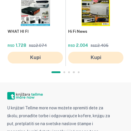
WHAT HI FI
Hi Fi News
1.728
2.004
2.074
2.405
RSD
RSD
RSD
RSD
Kupi
Kupi
U knjižari Tellme more now možete opremiti dete za
školu, pronađite torbe i odgovarajuće kofere, knjigu za
put, pretplatiti se na svetske naslove štampe i